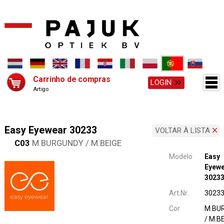
Carrinho de compras
LOGIN
Artigo
Easy Eyewear 30233
VOLTAR À LISTA
C03
M.BURGUNDY / M.BEIGE
Modelo
Easy
Eyew
3023
Art.Nr.
3023
Cor
M.BU
/ M.B