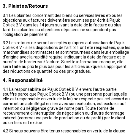
3. Plaintes/Retours
3.1 Les plaintes concernant des biens ou services livrés et/ou les
objections aux factures doivent être soumises par écrit à Pajuk
Optiek B.V. dans les 14 jours suivant la date de la facture au plus
tard. Les plaintes ou objections déposées ne suspendent pas
l'obligation de paiement.
3.2 Les retours ne seront acceptés qu'après autorisation de Pajuk
Optiek B.V. - si les dispositions de l'art. 3.1 ont été respectées, que les
marchandises sont intactes et sont retournées dans leur emballage
d'origine avec la rapidité requise, indiquant la date de facture et le
numéro de bordereau/facture. Si cette information manque, elle
sera faite au prix le plus bas pour les articles auxquels s'appliquent
des réductions de quantité ou des prix gradués.
4. Responsabilité
4.1 La responsabilité de Pajuk Optiek B.V. envers l'autre partie
souffre parce que Pajuk Optiek B.V. (ou une personne pour laquelle
elle est responsable en vertu de la loi) ne respecte pas cet accord ou
commet un acte illégal en lien avec son exécution, est exclue, sauf
intention ou négligence grave de notre part. Toute forme de
recouvrement d'interruption de négociation ou d'autre dommage
indirect (comme une perte de production ou de profit) par le client
ou un tiers est exclue.
4.2 Si nous pouvons être tenus responsables en vertu de la clause