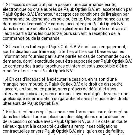
1.2 L'accord se conclut par la passe d'une commande écrite,
électronique ou orale auprès de Pajuk Optiek B.V. et l'acceptation par
Pajuk Optiek B.V. L'acheteur accepte ces conditions de livraison par
commande ou demande verbale ou écrite. Une ordonnance ou une
demande est considérée comme acceptée par Pajuk Optiek B.V.
dans la mesure où elle n'a pas explicitement indiqué le contraire à
l'autre partie dans les quatorze jours suivant la réception de la
commande ou de la demande.
1.3 Les offres faites par Pajuk Optiek B.V. sont sans engagement,
sauf indication contraire explicite. Les offres sont basées sur les
informations fournies par l'autre partie en cas de commande ou de
demande, dont l'exactitude peut être supposée par Pajuk Optiek B.V.
Le contenu des tracts, brochures et Internet est susceptible d'être
modifié et ne lie pas Pajuk Optiek B.V.
1.4 En cas d'incapacité à exécuter la cession, en raison d'une
manque non imputable, Pajuk Optiek B.V. a le droit de dissoudre
l'accord, en tout ou en partie, sans préavis de défaut et sans
intervention judiciaire, sans que nous soyons obligés de verser une
quelconque indemnisation ou garantie et sans préjudice des droits
ultérieurs de Pajuk Optiek B.V.
1.5 si le client ne remplit pas, ne se conforme pas correctement ou
dans les délais d'une ou plusieurs des obligations qui lui découlent
de la cession conclue avec Pajuk Optiek B.V., ou s'il existe un doute
sérieux quant à la capacité du client à remplir ses obligations
contractuelles envers Pajuk Optiek B.V. ainsi qu'en cas de faillite,