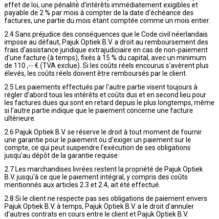
effet de loi, une pénalité d'intérêts immédiatement exigibles et
payable de 2 % par mois à compter de la date d'échéance des
factures, une partie du mois étant comptée comme un mois entier.
2.4 Sans préjudice des conséquences que le Code civil néerlandais
impose au défaut, Pajuk Optiek B.V. a droit au remboursement des
frais d'assistance juridique extrajudiciaire en cas de non-paiement
d'une facture (à temps), fixés à 15 % du capital, avec un minimum
de 110 ,-- € (TVA exclue). Si les coûts réels encourus s'avèrent plus
élevés, les coûts réels doivent être remboursés par le client.
2.5 Les paiements effectués par l'autre partie visent toujours à
régler d'abord tous les intérêts et coûts dus et en second lieu pour
les factures dues qui sont en retard depuis le plus longtemps, même
si l'autre partie indique que le paiement concerne une facture
ultérieure.
2.6 Pajuk Optiek B.V. se réserve le droit à tout moment de fournir
une garantie pour le paiement ou d'exiger un paiement sur le
compte, ce qui peut suspendre l'exécution de ses obligations
jusqu'au dépôt de la garantie requise.
2.7 Les marchandises livrées restent la propriété de Pajuk Optiek
B.V. jusqu'à ce que le paiement intégral, y compris des coûts
mentionnés aux articles 2.3 et 2.4, ait été effectué.
2.8 Si le client ne respecte pas ses obligations de paiement envers
Pajuk Optiek B.V. à temps, Pajuk Optiek B.V. a le droit d'annuler
d'autres contrats en cours entre le client et Pajuk Optiek B.V.