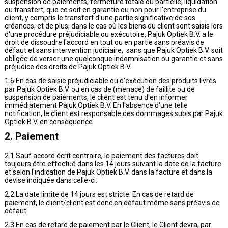
suspension de paiements, fermeture totale ou partielle, liquidation
ou transfert, que ce soit en garantie ou non pour l'entreprise du
client, y compris le transfert d'une partie significative de ses
créances, et de plus, dans le cas où les biens du client sont saisis lors
d'une procédure préjudiciable ou exécutoire, Pajuk Optiek B.V. a le
droit de dissoudre l'accord en tout ou en partie sans préavis de
défaut et sans intervention judiciaire, sans que Pajuk Optiek B.V. soit
obligée de verser une quelconque indemnisation ou garantie et sans
préjudice des droits de Pajuk Optiek B.V.
1.6 En cas de saisie préjudiciable ou d'exécution des produits livrés
par Pajuk Optiek B.V. ou en cas de (menace) de faillite ou de
suspension de paiements, le client est tenu d'en informer
immédiatement Pajuk Optiek B.V. En l'absence d'une telle
notification, le client est responsable des dommages subis par Pajuk
Optiek B.V. en conséquence.
2. Paiement
2.1 Sauf accord écrit contraire, le paiement des factures doit
toujours être effectué dans les 14 jours suivant la date de la facture
et selon l'indication de Pajuk Optiek B.V. dans la facture et dans la
devise indiquée dans celle-ci.
2.2 La date limite de 14 jours est stricte. En cas de retard de
paiement, le client/client est donc en défaut même sans préavis de
défaut.
2.3 En cas de retard de paiement par le Client, le Client devra, par