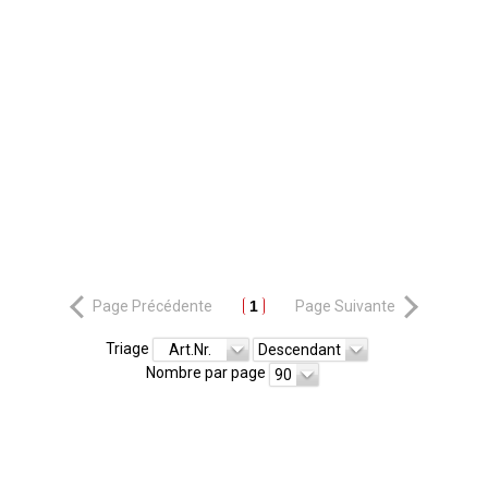
Page Précédente
1
Page Suivante
Triage
Art.Nr.
Descendant
Nombre par page
90