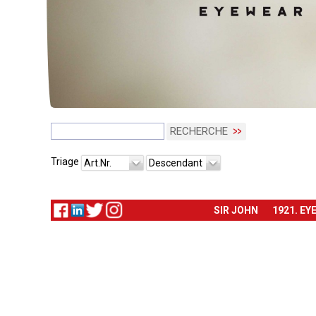
RECHERCHE
Triage
Art.Nr.
Descendant
SIR JOHN
1921. EY