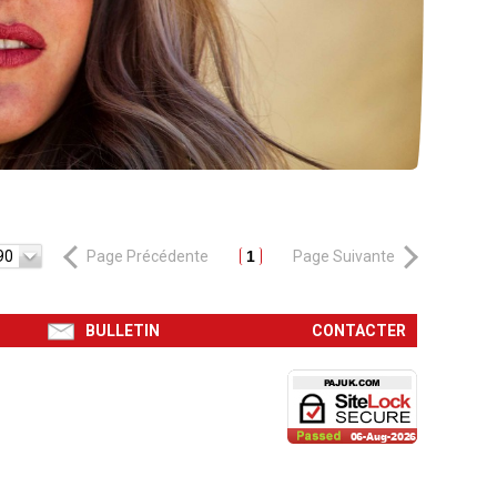
90
Page Précédente
1
Page Suivante
BULLETIN
CONTACTER